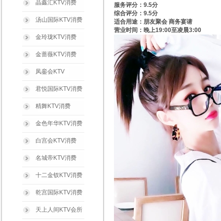
晶鑫汇KTV消费
服务评分：9.5分
综合评分：9.5分
汤山国际KTV消费
适合用途：朋友聚会 商务宴请
营业时间：晚上19:00至凌晨3:00
金玲珑KTV消费
金蔷薇KTV消费
凤銮会KTV
君悦国际KTV消费
精舞KTV消费
金色年华KTV消费
白宫会KTV消费
名城帝KTV消费
十二金钗KTV消费
乾宫国际KTV消费
天上人间KTV会所