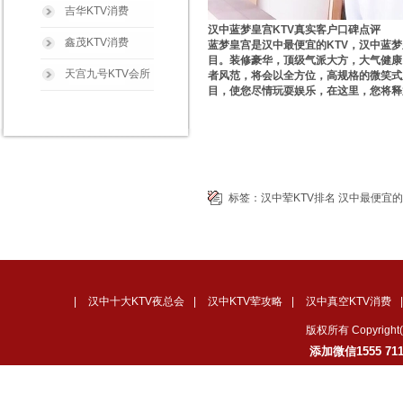
吉华KTV消费
汉中蓝梦皇宫KTV真实客户口碑点评
鑫茂KTV消费
蓝梦皇宫是汉中最便宜的KTV，汉中蓝
目。装修豪华，顶级气派大方，大气健康
天宫九号KTV会所
者风范，将会以全方位，高规格的微笑式
目，使您尽情玩耍娱乐，在这里，您将释
标签：
汉中荤KTV排名
汉中最便宜的
|
汉中十大KTV夜总会
|
汉中KTV荤攻略
|
汉中真空KTV消费
版权所有 Copyrig
添加微信1555 7