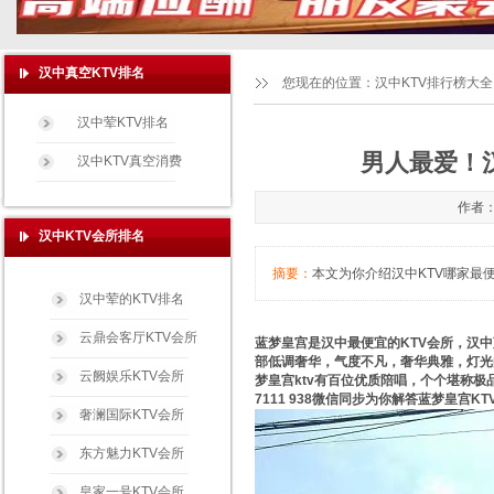
汉中真空KTV排名
您现在的位置：
汉中KTV排行榜大全
汉中荤KTV排名
男人最爱！汉
汉中KTV真空消费
作者：
汉中KTV会所排名
摘要：
本文为你介绍汉中KTV哪家最便
汉中荤的KTV排名
云鼎会客厅KTV会所
蓝梦皇宫是汉中最便宜的KTV会所，汉中
部低调奢华，气度不凡，奢华典雅，灯光
云阙娱乐KTV会所
梦皇宫ktv有百位优质陪唱，个个堪称极
7111 938微信同步为你解答蓝梦皇宫K
奢澜国际KTV会所
东方魅力KTV会所
皇家一号KTV会所