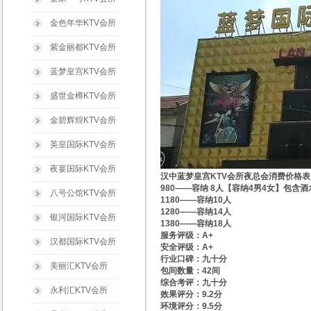
金色年华KTV会所
紫金丽都KTV会所
蓝梦皇宫KTV会所
盛世金樽KTV会所
金碧辉煌KTV会所
英皇国际KTV会所
夜宴国际KTV会所
汉中蓝梦皇宫KTV会所夜总会消费价格表
980——容纳 8人【容纳4男4女】包含酒
八号公馆KTV会所
1180——容纳10人
1280——容纳14人
银河国际KTV会所
1380——容纳18人
服务评级：A+
汉都国际KTV会所
安全评级：A+
行业口碑：九十分
美丽汇KTV会所
包间数量：42间
综合考评：九十分
永利汇KTV会所
效果评分：9.2分
环境评分：9.5分