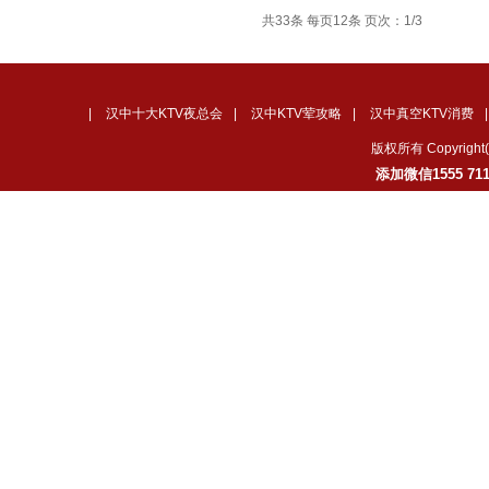
共33条 每页12条 页次：1/3
|
汉中十大KTV夜总会
|
汉中KTV荤攻略
|
汉中真空KTV消费
版权所有 Copyrig
添加微信1555 7