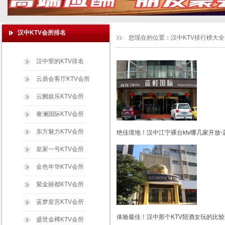
汉中KTV会所排名
您现在的位置：
汉中KTV排行榜大全
汉中荤的KTV排名
云鼎会客厅KTV会所
云阙娱乐KTV会所
奢澜国际KTV会所
东方魅力KTV会所
绝佳境地！汉中江宁裸台ktv哪几家开放-
皇家一号KTV会所
金色年华KTV会所
紫金丽都KTV会所
蓝梦皇宫KTV会所
体验最佳！汉中那个KTV陪酒女玩的比较
盛世金樽KTV会所