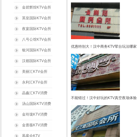
金碧辉煌KTV会所
英皇国际KTV会所
夜宴国际KTV会所
八号公馆KTV会所
优惠特别大！汉中商务KTV荤台玩法哪家
银河国际KTV会所
汉都国际KTV会所
美丽汇KTV会所
永利汇KTV会所
晶鑫汇KTV消费
不能错过！汉中好玩的KTV真空夜场体验
汤山国际KTV消费
金玲珑KTV消费
金蔷薇KTV消费
凤銮会KTV