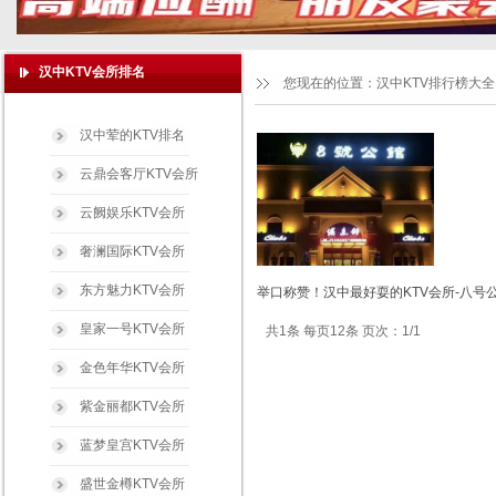
汉中KTV会所排名
您现在的位置：
汉中KTV排行榜大全
汉中荤的KTV排名
云鼎会客厅KTV会所
云阙娱乐KTV会所
奢澜国际KTV会所
东方魅力KTV会所
举口称赞！汉中最好耍的KTV会所-八号
皇家一号KTV会所
共1条 每页12条 页次：1/1
金色年华KTV会所
紫金丽都KTV会所
蓝梦皇宫KTV会所
盛世金樽KTV会所