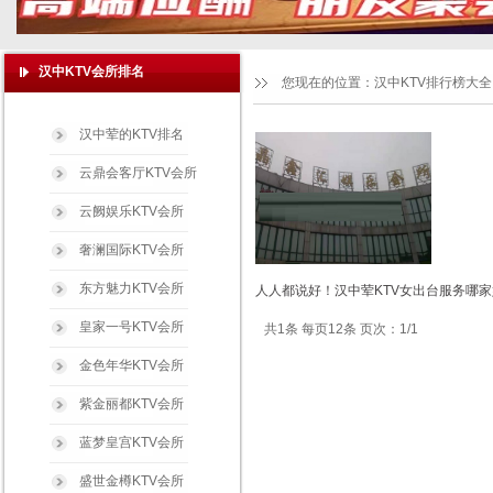
汉中KTV会所排名
您现在的位置：
汉中KTV排行榜大全
汉中荤的KTV排名
云鼎会客厅KTV会所
云阙娱乐KTV会所
奢澜国际KTV会所
东方魅力KTV会所
人人都说好！汉中荤KTV女出台服务哪家
皇家一号KTV会所
共1条 每页12条 页次：1/1
金色年华KTV会所
紫金丽都KTV会所
蓝梦皇宫KTV会所
盛世金樽KTV会所