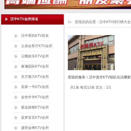
汉中KTV会所排名
您现在的位置：
汉中KTV排行榜大全
汉中荤的KTV排名
云鼎会客厅KTV会所
云阙娱乐KTV会所
奢澜国际KTV会所
东方魅力KTV会所
星级的服务！汉中真空KTV组队玩法哪家
皇家一号KTV会所
共1条 每页12条 页次：1/1
金色年华KTV会所
紫金丽都KTV会所
蓝梦皇宫KTV会所
盛世金樽KTV会所